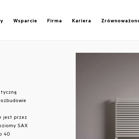
ty
Wsparcie
Firma
Kariera
Zrównoważon
etyczną
 rozbudowie
 jest przez
Poziomy SAX
do 40