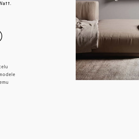
Watt.
celu
 modele
temu