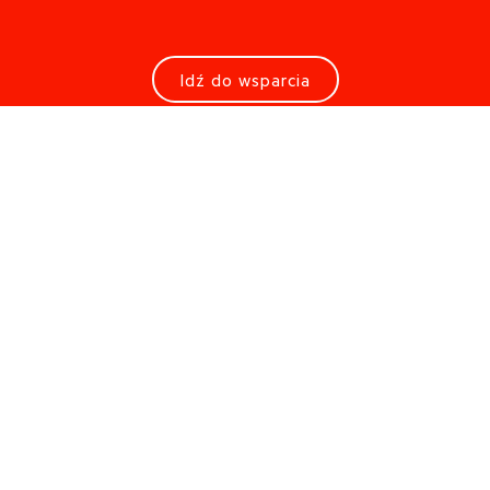
Idź do wsparcia
Poproś o informacje
Szukasz salonu?
Jeśli chciałbyś dotknąć naszych produktów