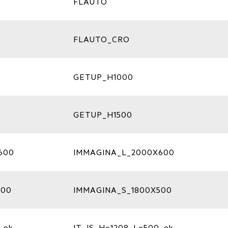
FLAUTO
FLAUTO_CRO
GETUP_H1000
GETUP_H1500
600
IMMAGINA_L_2000X600
500
IMMAGINA_S_1800X500
_ok
IT_IS_H=1208_L=500_ok