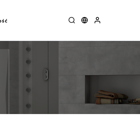
ość
W pobliżu
Select language
User