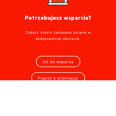
Potrzebujesz wsparcia?
Zobacz często zadawane pytania w
dedykowanym obszarze.
Idź do wsparcia
Poproś o informacje