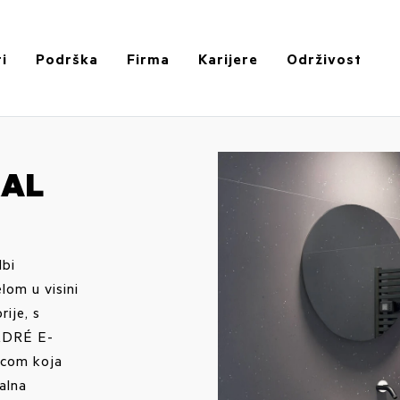
i
Podrška
Firma
Karijere
Održivost
RAL
bi
lom u visini
ije, s
ADRÉ E-
icom koja
talna