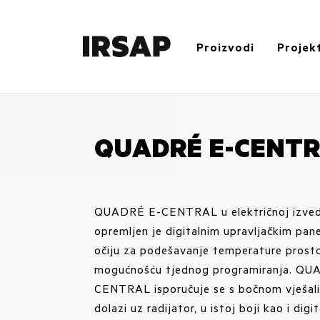
Proizvodi
Projekt
QUADRÉ E-CENT
QUADRÉ E-CENTRAL u električnoj izved
opremljen je digitalnim upravljačkim pane
očiju za podešavanje temperature prostor
mogućnošću tjednog programiranja. QU
CENTRAL isporučuje se s bočnom vješal
dolazi uz radijator, u istoj boji kao i digi