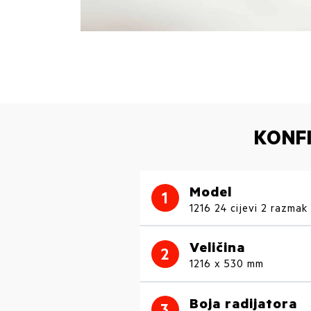
KONF
Model
1
1216 24 cijevi 2 razmak
Veličina
2
1216 x 530 mm
Boja radijatora
3