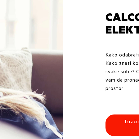
CALC
ELEKT
Kako odabrati
Kako znati koj
svake sobe? O
vam da pronađe
prostor
Izrač