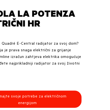
OLA LA POTENZA
RIČNI HR
 Quadré E-Central radijator za svoj dom?
a je prava snaga električni za grijanje
nline izračun zahtjeva elektrika omogućuje
te najprikladniji radijator za svoj životni
unajte svoje potrebe za električnom
energijom