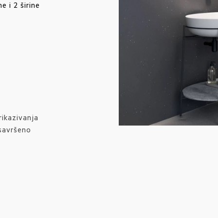
e i 2 širine
rikazivanja
 savršeno