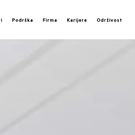
i
Podrška
Firma
Karijere
Održivost