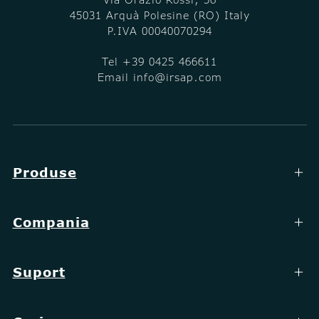
45031 Arquà Polesine (RO) Italy
P.IVA 00040070294
Tel
+39 0425 466611
Email
info@irsap.com
Produse
Compania
Suport