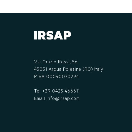
Via Orazio Rossi, 56
45031 Arquà Polesine (RO) Italy
P.IVA 00040070294
Tel
+39 0425 466611
Email
info@irsap.com