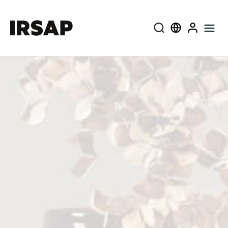
Près
Select language
User