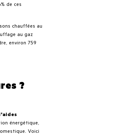
6% de ces
isons chauffées au
hauffage au gaz
re, environ 759
res ?
d'aides
tion énergétique,
domestique. Voici