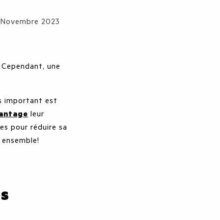
17 Novembre 2023
. Cependant, une
.
us important est
antage
leur
ces pour réduire sa
 ensemble!
es