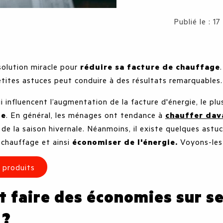
Détails
Publié le : 
 solution miracle pour
réduire sa facture de chauffage
tites astuces peut conduire à des résultats remarquables
i influencent l’augmentation de la facture d'énergie, le pl
ge
. En général, les ménages ont tendance à
chauffer dav
 de la saison hivernale. Néanmoins, il existe quelques astu
hauffage et ainsi
économiser de l'énergie.
Voyons-les
 produits
faire des économies sur s
 ?