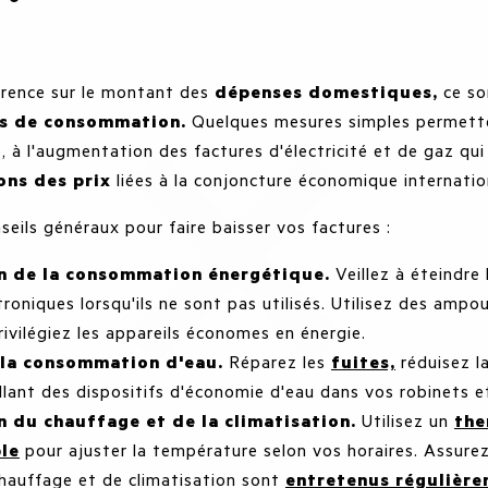
férence sur le montant des
dépenses domestiques,
ce so
s de consommation.
Quelques mesures simples permette
, à l'augmentation des factures d'électricité et de gaz qu
ons des prix
liées à la conjoncture économique internati
seils généraux pour faire baisser vos factures :
n de la consommation énergétique.
Veillez à éteindre 
troniques lorsqu'ils ne sont pas utilisés. Utilisez des amp
rivilégiez les appareils économes en énergie.
 la consommation d'eau.
Réparez les
fuites,
réduisez 
llant des dispositifs d'économie d'eau dans vos robinets et
 du chauffage et de la climatisation.
Utilisez un
the
le
pour ajuster la température selon vos horaires. Assure
chauffage et de climatisation sont
entretenus régulièr