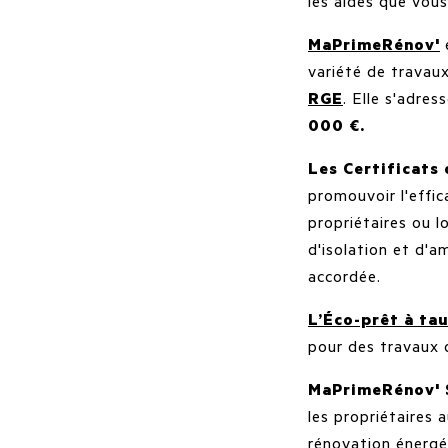
les aides que vous
MaPrimeRénov'
variété de travaux
RGE
. Elle s'adres
000 €.
Les Certificats
promouvoir l'effi
propriétaires ou 
d'isolation et d'a
accordée.
L’Éco-prêt à ta
pour des travaux 
MaPrimeRénov' 
les propriétaires 
rénovation énergé