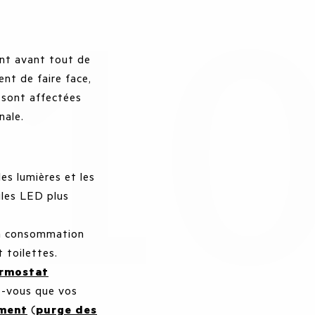
nt avant tout de
nt de faire face,
i sont affectées
onale.
les lumières et les
oules LED plus
la consommation
 toilettes.
rmostat
z-vous que vos
ement
(
purge des