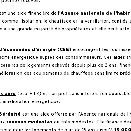
 pourriez recevoir:
est une aide financière de l'
Agence nationale de l'habit
 comme l'isolation, le chauffage et la ventilation, confiés 
se à une grande majorité de propriétaires et elle peut atte
 d'économies d'énergie (CEE)
encouragent les fournisse
cacité énergétique auprès des consommateurs. Ces aides s'
locataires de logements achevés depuis plus de 2 ans, fina
mélioration des équipements de chauffage sans limite prédé
ux zéro
(éco-PTZ) est un prêt sans intérêts remboursable
d’amélioration énergétique.
Sérénité
est une aide offerte par l'Agence nationale de l
aux
revenus modestes
ou très modestes. Elle finance de
tique pour les logements de plus de 15 ans jusqu'à
15 000