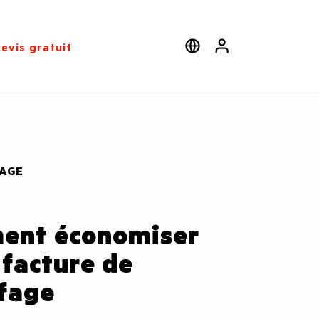
evis gratuit
Près
Select language
User
AGE
ent économiser
 facture de
fage