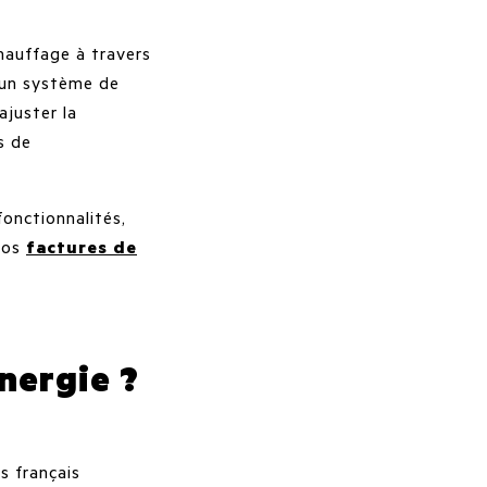
hauffage à travers
 un système de
juster la
s de
fonctionnalités,
vos
factures de
nergie ?
s français