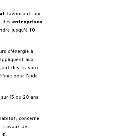
at
favorisant une
à des
entreprises
indre jusqu'à
10
urs d'énergie à
appliquent aux
nçant des travaux
finie pour l'aide
 sur 15 ou 20 ans
'habitat, concerne
s travaux de
 €.