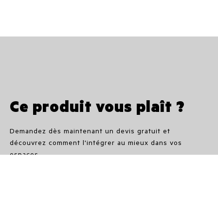
Ce produit vous plaît ?
Demandez dès maintenant un devis gratuit et
découvrez comment l'intégrer au mieux dans vos
espaces.
Nos partenaires vous guideront avec expertise dans le
choix du modèle plus adapté en termes de dimensions,
de puissance et de style, en vous montrant toute la
polyvalence des produits IRSAP : l'alliance parfaite
entre fonctionnalité, confort et élégance.