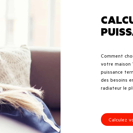
CALC
PUIS
Comment chois
votre maison 
puissance ter
des besoins e
radiateur le p
Calculez v