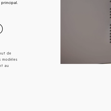
 principal.
but de
es modèles
nt au