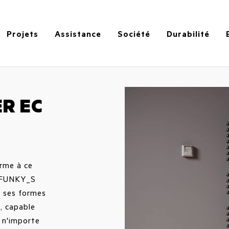
Projets
Assistance
Société
Durabilité
R EC
e
orme à ce
. FUNKY_S
e ses formes
, capable
 n'importe