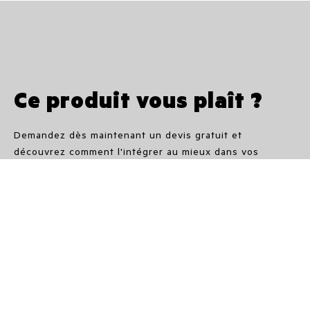
Ce produit vous plaît ?
Demandez dès maintenant un devis gratuit et
découvrez comment l'intégrer au mieux dans vos
espaces.
Nos partenaires vous guideront avec expertise dans le
choix du modèle plus adapté en termes de dimensions,
de puissance et de style, en vous montrant toute la
polyvalence des produits IRSAP : l'alliance parfaite
entre fonctionnalité, confort et élégance.