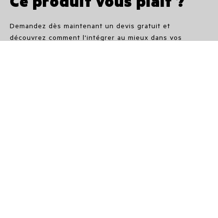
Ce produit vous plaît ?
Demandez dès maintenant un devis gratuit et
découvrez comment l'intégrer au mieux dans vos
espaces.
Nos partenaires vous guideront avec expertise dans le
choix du modèle plus adapté en termes de dimensions,
de puissance et de style, en vous montrant toute la
polyvalence des produits IRSAP : l'alliance parfaite
entre fonctionnalité, confort et élégance.
Devis gratuit