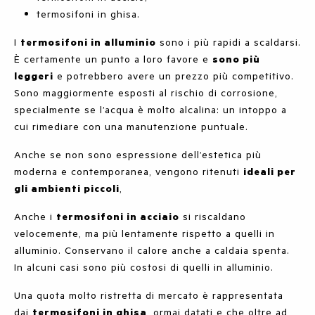
termosifoni in ghisa.
I
termosifoni in alluminio
sono i più rapidi a scaldarsi.
È certamente un punto a loro favore e
sono più
leggeri
e potrebbero avere un prezzo più competitivo.
Sono maggiormente esposti al rischio di corrosione,
specialmente se l’acqua è molto alcalina: un intoppo a
cui rimediare con una manutenzione puntuale.
Anche se non sono espressione dell’estetica più
moderna e contemporanea, vengono ritenuti
ideali per
gli ambienti piccoli
,
Anche i
termosifoni in acciaio
si riscaldano
velocemente, ma più lentamente rispetto a quelli in
alluminio. Conservano il calore anche a caldaia spenta.
In alcuni casi sono più costosi di quelli in alluminio.
Una quota molto ristretta di mercato è rappresentata
dai
termosifoni in ghisa
, ormai datati e che oltre ad