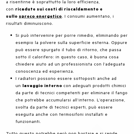
a risentirne è soprattutto la loro efficienza,
con
ricadute sui costi di riscaldamento e
sullo
spreco energetico
. I consumi aumentano, i
risultati diminuiscono.
Si può intervenire per porre rimedio, eliminando per
esempio la polvere sulla superficie esterna. Oppure
può essere spurgato il tubo di ritorno, che passa
sotto il calorifero: in questo caso, è buona cosa
chiedere aiuto ad un professionista con l’adeguata
conoscenza ed esperienza.
I radiatori possono essere sottoposti anche ad
un
lavaggio interno
con adeguati prodotti chimici
da parte di tecnici competenti per eliminare il fango
che potrebbe accumularsi all’interno. L’operazione,
svolta da parte di tecnici esperti, può essere
eseguita anche con termosifoni installati e
funzionanti.
Tutto questo potrebbe però non bastare e si rende