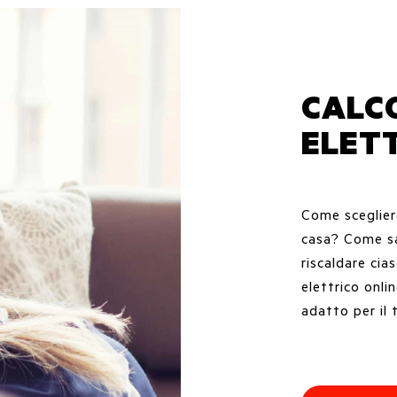
CALC
ELET
Come scegliere
casa? Come sa
riscaldare cia
elettrico onli
adatto per il 