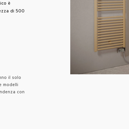
ico è
hezza di 500
no il solo
e modelli
ondenza con