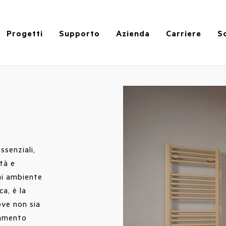
Progetti
Supporto
Azienda
Carriere
So
ssenziali,
tà e
ni ambiente
ca, è la
ove non sia
iamento