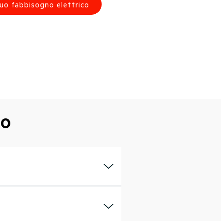
 tuo fabbisogno elettrico
CO