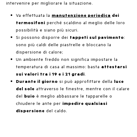
intervenire per migliorare la situazione.
Va effettuata la
manutenzione periodica
dei
termosifoni
perché scaldino al meglio delle loro
possibilità e siano più sicuri.
Si possono disporre dei
tappeti sul pavimento
:
sono più caldi delle piastrelle e bloccano la
dispersione di calore;
Un ambiente freddo non significa impostare la
temperatura di casa al massimo: basta
attestarsi
sui valori tra i 19 e i 21 gradi
.
Durante il giorno
si può approfittare della
luce
del sole
attraverso le finestre, mentre con il calare
del
buio
è meglio abbassare le tapparelle o
chiudere le ante per
impedire qualsiasi
dispersione
del caldo.