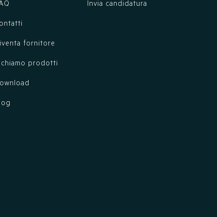
AQ
Invia candidatura
ontatti
iventa fornitore
ichiamo prodotti
ownload
log