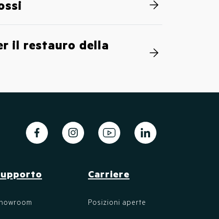
ossi
 il restauro della
Supporto
Carriere
howroom
Posizioni aperte