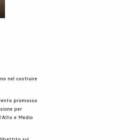
no nel costruire
’evento promosso
asione per
l’Alto e Medio
ibattito sul