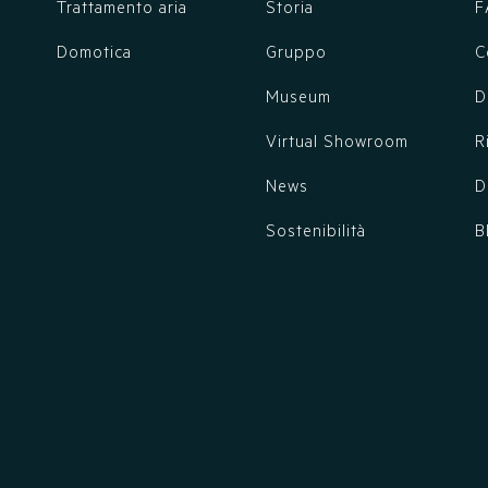
Trattamento aria
Storia
F
Domotica
Gruppo
C
Museum
D
Virtual Showroom
R
News
D
Sostenibilità
B