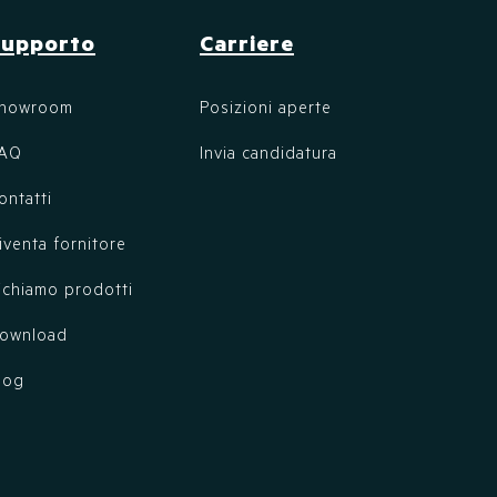
Supporto
Carriere
howroom
Posizioni aperte
AQ
Invia candidatura
ontatti
iventa fornitore
ichiamo prodotti
ownload
log