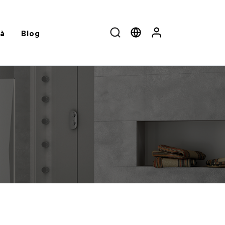
tà
Blog
Cerca
Select language
User