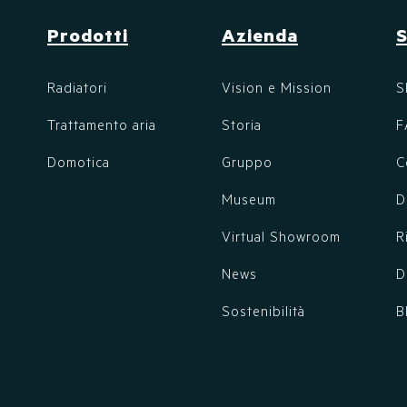
Prodotti
Azienda
Radiatori
Vision e Mission
S
Trattamento aria
Storia
F
Domotica
Gruppo
C
Museum
D
Virtual Showroom
R
News
D
Sostenibilità
B