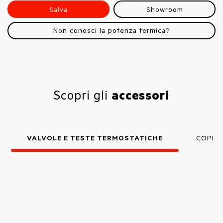
Salva
Showroom
Non conosci la potenza termica?
Scopri gli
accessori
VALVOLE E TESTE TERMOSTATICHE
COPRI