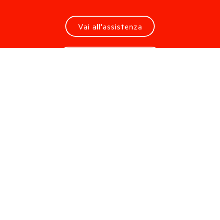
Vai all'assistenza
Richiedi informazioni
Stai cercando uno showroom?
Se hai individuato la soluzione e vuoi toccare
con mano i nostri prodotti, recati presso il