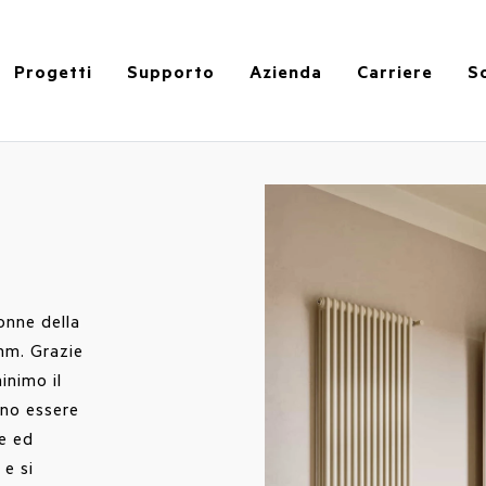
Progetti
Supporto
Azienda
Carriere
So
lonne della
mm. Grazie
inimo il
ono essere
le ed
 e si