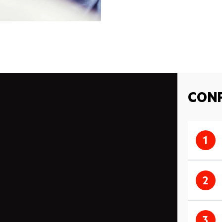
CONF
1
2
3