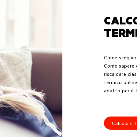
CALC
TERM
Come scegliere
Come sapere q
riscaldare cia
termico online
adatto per il 
Calcola il