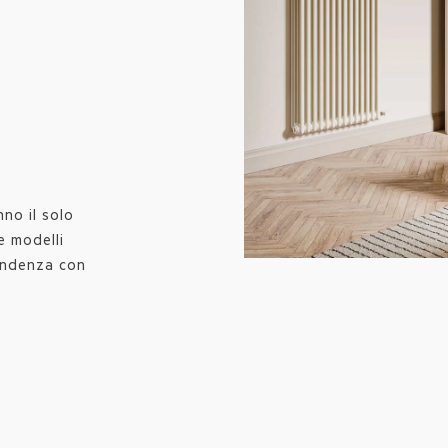
.
no il solo
e modelli
ondenza con