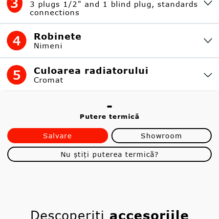
3
3 plugs 1/2" and 1 blind plug, standards
connections
Robinete
4
Nimeni
Culoarea radiatorului
5
Cromat
-
Putere termică
Salvare
Showroom
Nu știți puterea termică?
Descoperiți
accesoriile