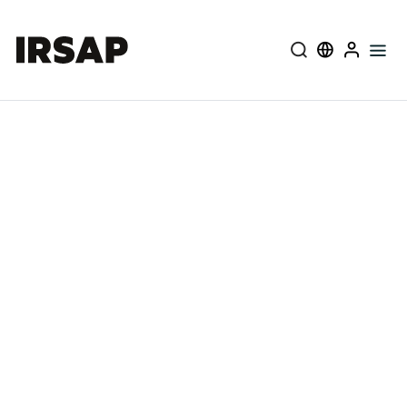
Aproape
Select langu
User