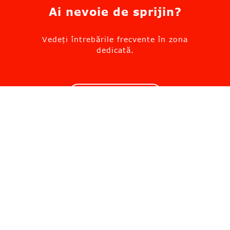
Ai nevoie de sprijin?
Vedeți întrebările frecvente în zona
dedicată.
Mergi la suport
Solicită informații