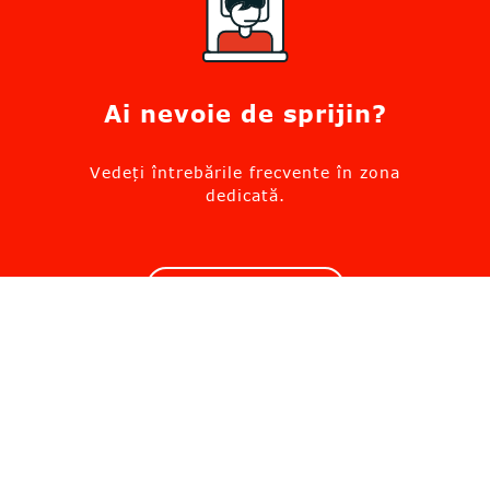
Ai nevoie de sprijin?
Vedeți întrebările frecvente în zona
dedicată.
Mergi la suport
Solicită informații