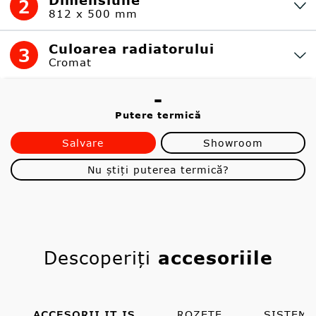
2
812 x 500 mm
Culoarea radiatorului
3
Cromat
-
Putere termică
Salvare
Showroom
Nu știți puterea termică?
Descoperiți
accesoriile
ACCESORII IT IS
ROZETE
SISTEMU