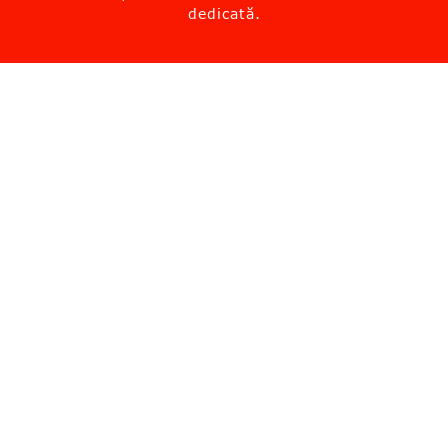
dedicată.
Mergi la suport
Solicită informații
Cauți un showroom?