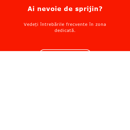
Ai nevoie de sprijin?
Vedeți întrebările frecvente în zona
dedicată.
Mergi la suport
Solicită informații