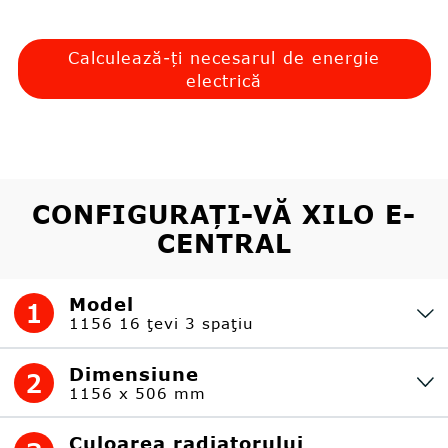
Calculează-ți necesarul de energie
electrică
CONFIGURAȚI-VĂ XILO E-
CENTRAL
Model
1
1156 16 ţevi 3 spaţiu
Dimensiune
2
1156 x 506 mm
Culoarea radiatorului