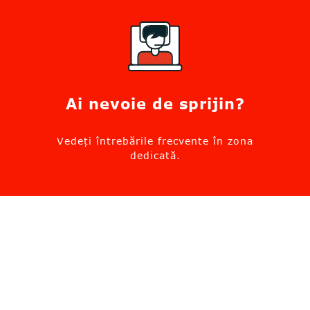
Ai nevoie de sprijin?
Vedeți întrebările frecvente în zona
dedicată.
Mergi la suport
Solicită informații