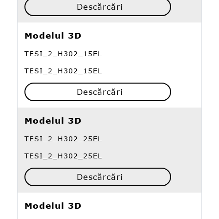
Descărcări
Modelul 3D
TESI_2_H302_15EL
TESI_2_H302_15EL
Descărcări
Modelul 3D
TESI_2_H302_25EL
TESI_2_H302_25EL
Descărcări
Modelul 3D