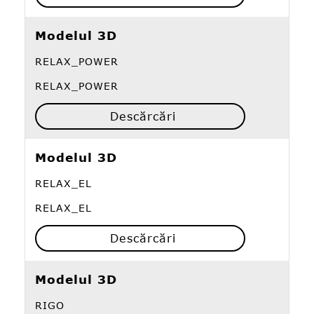
Modelul 3D
RELAX_POWER
RELAX_POWER
Descărcări
Modelul 3D
RELAX_EL
RELAX_EL
Descărcări
Modelul 3D
RIGO