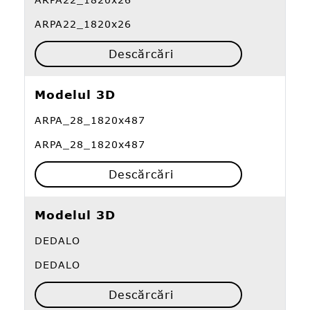
ARPA22_1820x26
Descărcări
Modelul 3D
ARPA_28_1820x487
ARPA_28_1820x487
Descărcări
Modelul 3D
DEDALO
DEDALO
Descărcări