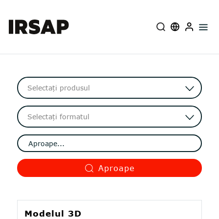
Aproape
Select langu
User
Aproape
Modelul 3D