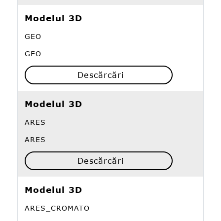
Modelul 3D
GEO
GEO
Descărcări
Modelul 3D
ARES
ARES
Descărcări
Modelul 3D
ARES_CROMATO