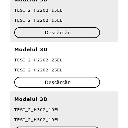
TESI_2_H2202_15EL
TESI_2_H2202_15EL
Descărcări
Modelul 3D
TESI_2_H2202_25EL
TESI_2_H2202_25EL
Descărcări
Modelul 3D
TESI_2_H302_10EL
TESI_2_H302_10EL