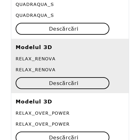
QUADRAQUA_S
QUADRAQUA_S
Descărcări
Modelul 3D
RELAX_RENOVA
RELAX_RENOVA
Descărcări
Modelul 3D
RELAX_OVER_POWER
RELAX_OVER_POWER
Descărcări