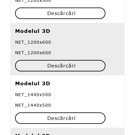
NET_1200x500
Descărcări
Modelul 3D
NET_1200x600
NET_1200x600
Descărcări
Modelul 3D
NET_1440x500
NET_1440x500
Descărcări