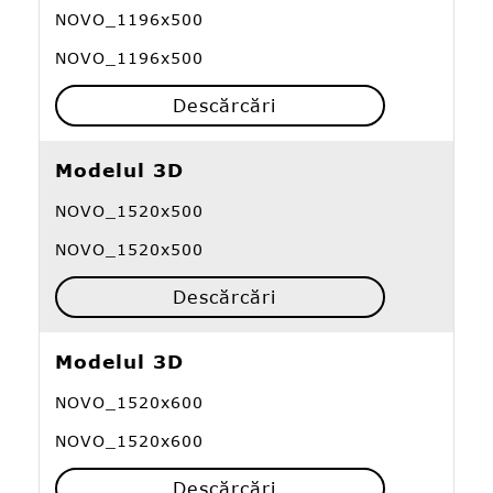
NOVO_1196x500
NOVO_1196x500
Descărcări
Modelul 3D
NOVO_1520x500
NOVO_1520x500
Descărcări
Modelul 3D
NOVO_1520x600
NOVO_1520x600
Descărcări