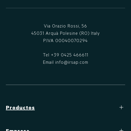
Via Orazio Rossi, 56
45031 Arquà Polesine (RO) Italy
P.IVA 00040070294
Tel
+39 0425 466611
Email
info@irsap.com
Productos
Empresa