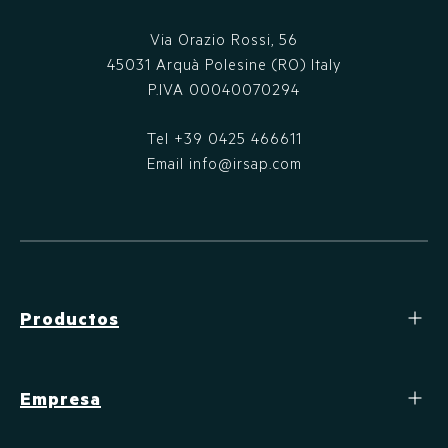
Via Orazio Rossi, 56
45031 Arquà Polesine (RO) Italy
P.IVA 00040070294
Tel
+39 0425 466611
Email
info@irsap.com
Productos
Empresa