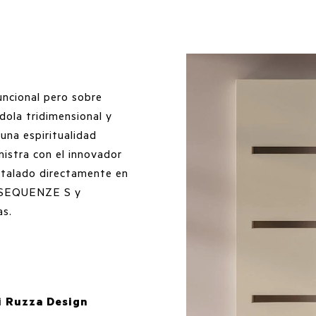
uncional pero sobre
dola tridimensional y
 una espiritualidad
istra con el innovador
nstalado directamente en
, SEQUENZE S y
as.
i Ruzza Design