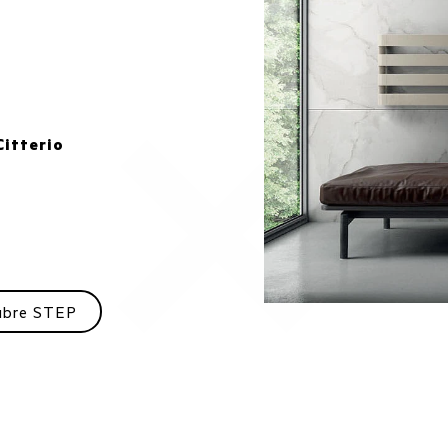
Citterio
ubre STEP