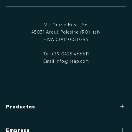
Via Orazio Rossi, 56
45031 Arquà Polesine (RO) Italy
P.IVA 00040070294
Tel
+39 0425 466611
Email
info@irsap.com
Productos
Empresa