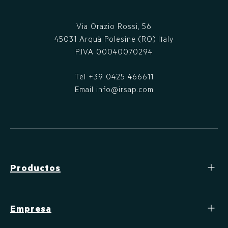
Via Orazio Rossi, 56
45031 Arquà Polesine (RO) Italy
P.IVA 00040070294
Tel
+39 0425 466611
Email
info@irsap.com
Productos
Empresa